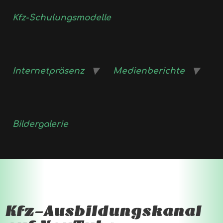
Kfz-Schulungsmodelle
Internetpräsenz
Medienberichte
Bildergalerie
Kfz-Ausbildungskanal